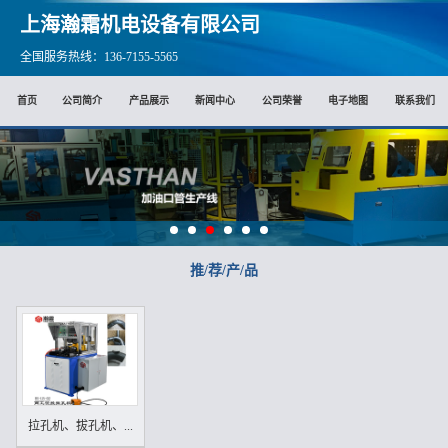
上海瀚霜机电设备有限公司
全国服务热线：136-7155-5565
首页
公司简介
产品展示
新闻中心
公司荣誉
电子地图
联系我们
推/荐/产/品
拉孔机、拔孔机、...